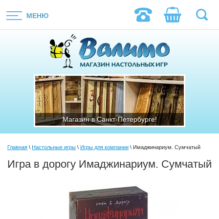
МЕНЮ
ге!
Магазин в Санкт-Петербурге!
Ма
Главная
\
Настольные игры
\
Игры для компании
\ Имаджинариум. Сумчатый
Игра в дорогу Имаджинариум. Сумчатый