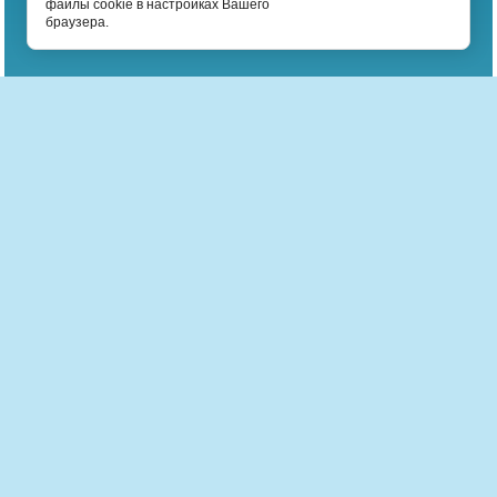
файлы cookie в настройках Вашего
браузера.
Магазин настольных игр Валимо
Детективные
С кубиками
Карточные
Экономические
Игры картинки
Логические
Спортивные
Для двоих
Для друзей
Недорогие
Ролевые
Классические
Новогодние
С заданиями
Стратегии
В дорогу
Обучающие
Простые
Подарочные