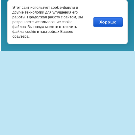
Funyou
Этот сайт использует cookie-файлы и
другие технологии для улучшения его
работы. Продолжая работу с сайтом, Вы
Мы в сети:
Хорошо
разрешаете использование cookie-
файлов. Вы всегда можете отключить
файлы cookie в настройках Вашего
браузера.
Магазин настольных игр Валимо
Детективные
С кубиками
Карточные
Экономические
Игры картинки
Логические
Спортивные
Для двоих
Для друзей
Недорогие
Ролевые
Классические
Новогодние