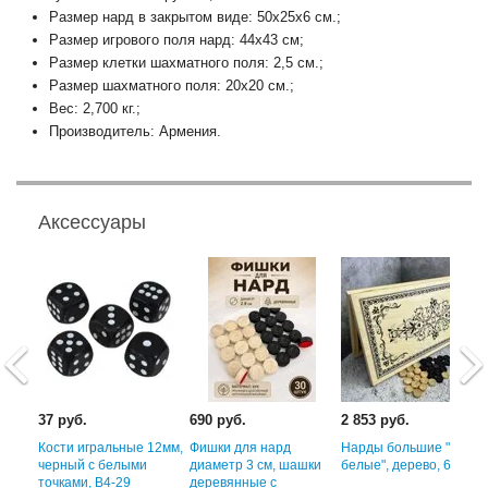
Размер нард в закрытом виде: 50х25х6 см.;
Размер игрового поля нард: 44х43 см;
Размер клетки шахматного поля: 2,5 см.;
Размер шахматного поля: 20х20 см.;
Вес: 2,700 кг.;
Производитель: Армения.
Аксессуары
37 руб.
690 руб.
2 853 руб.
WGN
Кости игральные 12мм,
Фишки для нард
Нарды большие "Вьюн
м
черный с белыми
диаметр 3 см, шашки
белые", дерево, 60 см
точками, В4-29
деревянные с